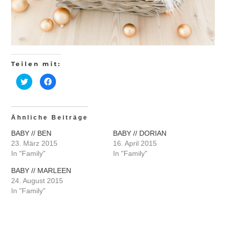
Teilen mit:
Klick,
Klick,
um
um
über
auf
Twitter
Facebook
zu
zu
teilen
teilen
(Wird
(Wird
Ähnliche Beiträge
in
in
neuem
neuem
BABY // BEN
BABY // DORIAN
Fenster
Fenster
geöffnet)
geöffnet)
23. März 2015
16. April 2015
In "Family"
In "Family"
BABY // MARLEEN
24. August 2015
In "Family"