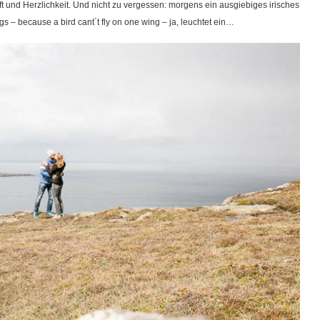
 und Herzlichkeit. Und nicht zu vergessen: morgens ein ausgiebiges irisches
gs – because a bird cant´t fly on one wing – ja, leuchtet ein…